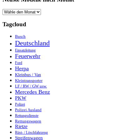
Tagcloud
Busch
Deutschland
Einsatzleitung
Feuerwehr
Ford
Herpa
Kleinbus / Van
Kleintransporter
LF / RW / GW usw.
Mercedes Benz
PKW
Polizei
Polizei Ausland
Rettungsdienste
Rettungswagen
Rietze
Rüst- / Löschfahrzeug
Streifenwagen