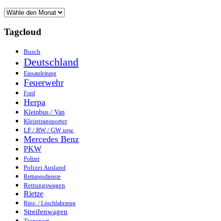
Tagcloud
Busch
Deutschland
Einsatzleitung
Feuerwehr
Ford
Herpa
Kleinbus / Van
Kleintransporter
LF / RW / GW usw.
Mercedes Benz
PKW
Polizei
Polizei Ausland
Rettungsdienste
Rettungswagen
Rietze
Rüst- / Löschfahrzeug
Streifenwagen
Transport