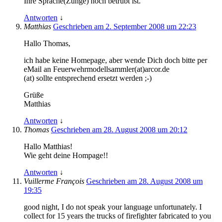
Ihre Sprache(Zunge) noch betrübt ist.
Antworten
↓
Matthias
Geschrieben am 2. September 2008 um 22:23
Hallo Thomas,
ich habe keine Homepage, aber wende Dich doch bitte per
eMail an Feuerwehrmodellsammler(at)arcor.de
(at) sollte entsprechend ersetzt werden ;-)
Grüße
Matthias
Antworten
↓
Thomas
Geschrieben am 28. August 2008 um 20:12
Hallo Matthias!
Wie geht deine Hompage!!
Antworten
↓
Vuillerme François
Geschrieben am 28. August 2008 um
19:35
good night, I do not speak your language unfortunately. I
collect for 15 years the trucks of firefighter fabricated to you