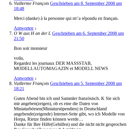
Vuillerme François
Geschrieben am 8. September 2008 um
18:48
Merci (danke) à la personne qui m\’a répondu en français.
Antworten
↓
O W aus H an der L
Geschrieben am 6. September 2008 um
21:50
Bon soir monsieur
voila,
Regardez les journaux DER MASSSTAB,
MODELLAUTOMAGAZIN et MODELL NEWS
Antworten
↓
Vuillerme François
Geschrieben am 5. September 2008 um
18:21
Guten Abend bin ich und Sammler französisch. K Sie sich
mir angeben(zeigen), ob es eine die Daten von
Miniaturbörsen(Miniaturstipendien) in Deutschland
angebende(zeigende) Internet-Seite gibt, wo ich Modelle von
Herpa, Rietze finden können werde…
Danke für Ihre Hilfe(Gehilfen) und die nicht nicht gesprochen