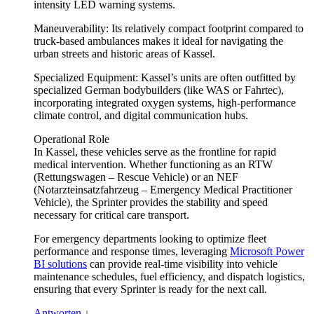
intensity LED warning systems.
Maneuverability: Its relatively compact footprint compared to
truck-based ambulances makes it ideal for navigating the
urban streets and historic areas of Kassel.
Specialized Equipment: Kassel’s units are often outfitted by
specialized German bodybuilders (like WAS or Fahrtec),
incorporating integrated oxygen systems, high-performance
climate control, and digital communication hubs.
Operational Role
In Kassel, these vehicles serve as the frontline for rapid
medical intervention. Whether functioning as an RTW
(Rettungswagen – Rescue Vehicle) or an NEF
(Notarzteinsatzfahrzeug – Emergency Medical Practitioner
Vehicle), the Sprinter provides the stability and speed
necessary for critical care transport.
For emergency departments looking to optimize fleet
performance and response times, leveraging
Microsoft Power
BI solutions
can provide real-time visibility into vehicle
maintenance schedules, fuel efficiency, and dispatch logistics,
ensuring that every Sprinter is ready for the next call.
Antworten
↓