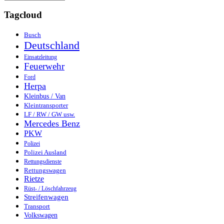
Tagcloud
Busch
Deutschland
Einsatzleitung
Feuerwehr
Ford
Herpa
Kleinbus / Van
Kleintransporter
LF / RW / GW usw.
Mercedes Benz
PKW
Polizei
Polizei Ausland
Rettungsdienste
Rettungswagen
Rietze
Rüst- / Löschfahrzeug
Streifenwagen
Transport
Volkswagen