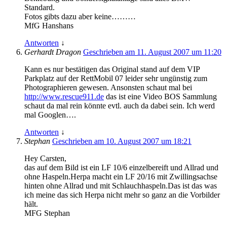
Standard.
Fotos gibts dazu aber keine………
MfG Hanshans
Antworten
↓
Gerhardt Dragon
Geschrieben am 11. August 2007 um 11:20
Kann es nur bestätigen das Original stand auf dem VIP
Parkplatz auf der RettMobil 07 leider sehr ungünstig zum
Photographieren gewesen. Ansonsten schaut mal bei
http://www.rescue911.de
das ist eine Video BOS Sammlung
schaut da mal rein könnte evtl. auch da dabei sein. Ich werd
mal Googlen….
Antworten
↓
Stephan
Geschrieben am 10. August 2007 um 18:21
Hey Carsten,
das auf dem Bild ist ein LF 10/6 einzelbereift und Allrad und
ohne Haspeln.Herpa macht ein LF 20/16 mit Zwillingsachse
hinten ohne Allrad und mit Schlauchhaspeln.Das ist das was
ich meine das sich Herpa nicht mehr so ganz an die Vorbilder
hält.
MFG Stephan