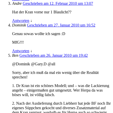
Andre
Geschrieben am 12. Februar 2010 um 13:07
Hat der Kran vorne nur 1 Blaulicht??
Antworten
↓
Dominik
Geschrieben am 27. Januar 2010 um 16:52
Genau sowas wollte ich sagen :D
MfG!!!
Antworten
↓
Ben
Geschrieben am 26. Januar 2010 um 19:42
@Dominik @Gary.D @all
Sorry, aber ich muß da mal ein wenig über die Realität
sprechen!
1. Dr Kran ist ein schönes Modell; und – was die Lackierung
angeht – einigermaßen gut umgesetzt. Wer Herpa da was
böses will, ist völlig falsch.
2. Nach der Auslieferung durch Liebherr hat jede BF noch Ihr
eigenes Süppchen gekocht und diverses Zusatzmaterial auf
dem Kran verstaut, weshalb es für Herpa auch so schwierig