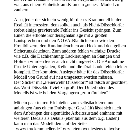
war, aus einem Einheitskram-Kran ein „neues“ Modell zu
zaubern.
Also, jeder der sich ein wenig für dieses Kranmodell in der
Realität interessiert, dem sollten auch als Nicht-Düsseldorfer
sofort einige gravierende Fehler ins Gesicht springen. Zum
Einen die erhöhte Sondersignalanlage mit 2 großen
Lautsprechern und den NOVA-Blaulichtern sowie den
Frontblitzern, den Rundumleuchten am Heck und den gelben
Sicherungsleuchten. Zum anderen fehlen wichtige Drucke,
wie z.B. die Dachkennung; Lackierungen an Stangen und
Holmen wurden leider auch nicht umgesetzt. Die Aufnahme
für die Unterlegplatten, Keile und die Drahtspule fehlen leider
komplett. Der komplette Ausleger hätte für das Düsseldorfer
Modell von Grund auf neu umgesetzt werden müssen.
Der Sticker mit „Feuerwehr Düsseldorf“ ist falsch angeordnet,
das Wort Düsseldorf viel zu groß. Der Unterboden des
Modells ist wie bei den Vorgängern „zum fürchten“!
Mit ein paar teuren Kleinteilen zum selbstlackieren und
anbringen (aus einem Duisburger Geschäft) lässt sich nach
dem Anbringen der eigentliche Arbeitszustand erahnen; mit
weiteren Decals als Details (ebenfall aus dem o.g. Laden)
kann man das Modell dem auf der Seite
„www.truckenmueller.de“ gezeigtem wenigstens teilweise