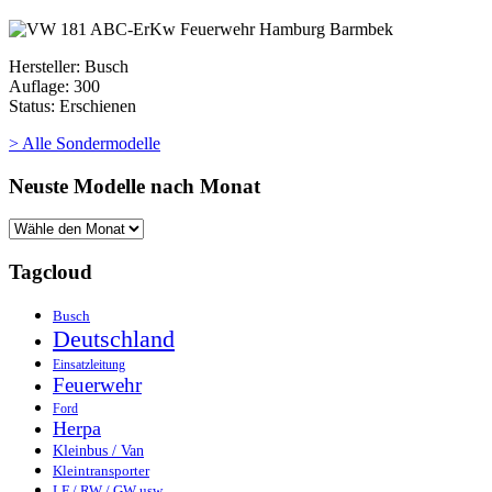
Hersteller: Busch
Auflage: 300
Status: Erschienen
> Alle Sondermodelle
Neuste Modelle nach Monat
Tagcloud
Busch
Deutschland
Einsatzleitung
Feuerwehr
Ford
Herpa
Kleinbus / Van
Kleintransporter
LF / RW / GW usw.